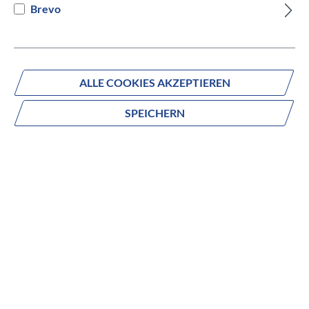
Brevo
Versandbereit innerhalb von 7 Werktagen
IN DEN WARENKORB
ALLE COOKIES AKZEPTIEREN
SPEICHERN
Fragen zum Produkt?
Produktnummer:
647-40945
Beschreibung
Sportliche Leistungsbereitschaft trifft
Langstreckenkomfort