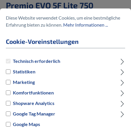
Premio EVO 5F Lite 750
Diese Website verwendet Cookies, um eine bestmögliche
%
2.489,40 €
4.149,00 €
(40% gespart)
Erfahrung bieten zu können.
Mehr Informationen ...
Cookie-Voreinstellungen
Preise inkl. MwSt. zzgl. Versandkosten
Technisch erforderlich
Statistiken
auswählen
Rahmengröße in cm
Marketing
45 cm
Komfortfunktionen
Shopware Analytics
auswählen
Hersteller Farbe
Google Tag Manager
Grau
Google Maps