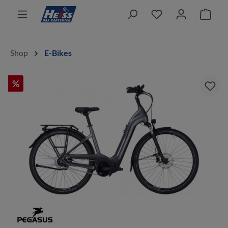
alt springen
Ware
Shop
E-Bikes
%
Bildergalerie überspringen