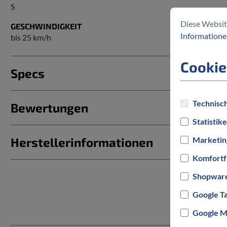
S
Diese Websit
GESCHWINDIGKEIT
Informationen
bis 25 km/h
Cookie
Specs
Technisch
Bewertungen
Statistik
Herstellerinformationen
Marketin
Komfortf
Shopware
Google T
Google M