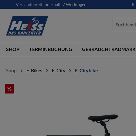
Versandbereit innerhalb 7 Werktagen
Re
springen
Zur Hauptnavigation springen
SHOP
TERMINBUCHUNG
GEBRAUCHTRADMARK
Shop
E-Bikes
E-City
E-Citybike
%
Bildergalerie überspringen