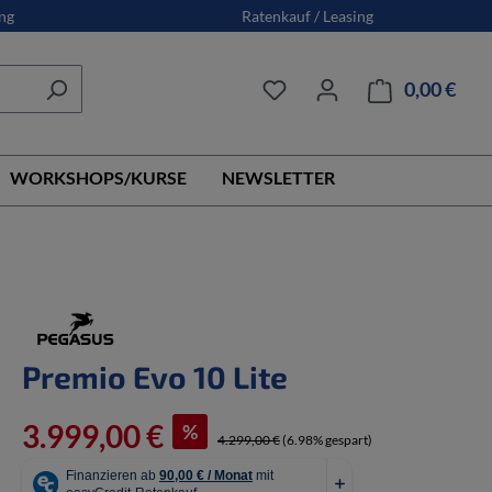
ng
Ratenkauf / Leasing
0,00 €
Ware
WORKSHOPS/KURSE
NEWSLETTER
Premio Evo 10 Lite
3.999,00 €
%
4.299,00 €
(6.98% gespart)