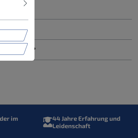
rden muss?
der im
44 Jahre Erfahrung und
Leidenschaft