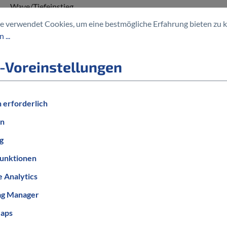
Wave/Tiefeinstieg
e verwendet Cookies, um eine bestmögliche Erfahrung bieten zu 
BELEUCHTUNG
 ...
mit Beleuchtung
-Voreinstellungen
 erforderlich
en
g
unktionen
 Analytics
Informationen zum Bestellablauf
ag Manager
aps