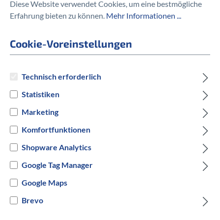
Diese Website verwendet Cookies, um eine bestmögliche
Erfahrung bieten zu können.
Mehr Informationen ...
Park Tool
Park Tool CM-5,3
Cookie-Voreinstellungen
KettenreinigungsgerÃƒÂ¤t
40,00 €
Technisch erforderlich
Statistiken
Marketing
Komfortfunktionen
Preise inkl. MwSt. zzgl. Versandkosten
Shopware Analytics
Google Tag Manager
auswählen
Hersteller Farbe
Google Maps
Blau
Brevo
Versandbereit innerhalb von 7 Werktagen