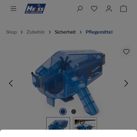
alt springen
Ware
Shop
Zubehör
Sicherheit
Pflegemittel
Bildergalerie überspringen