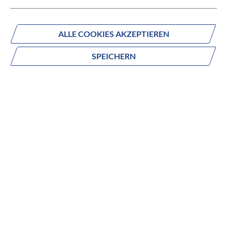
IN DEN WARENKORB
ALLE COOKIES AKZEPTIEREN
SPEICHERN
Fragen zum Produkt?
Produktnummer:
4003056
Beschreibung
no description
Eigenschaften