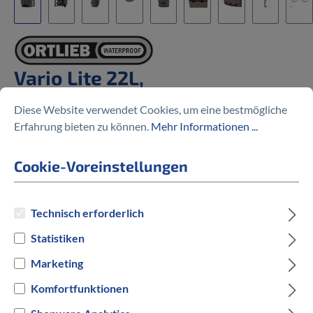
Vario Lite 22L,
160,00 €
Diese Website verwendet Cookies, um eine bestmögliche
Erfahrung bieten zu können.
Mehr Informationen ...
Cookie-Voreinstellungen
Preise inkl. MwSt. zzgl. Versandkosten
Technisch erforderlich
Statistiken
auswählen
Hersteller Farbe
Marketing
Black
Petrol
Roibos
Dark Sand
Komfortfunktionen