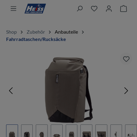
alt springen
Ware
Shop
Zubehör
Anbauteile
Fahrradtaschen/Rucksäcke
Bildergalerie überspringen