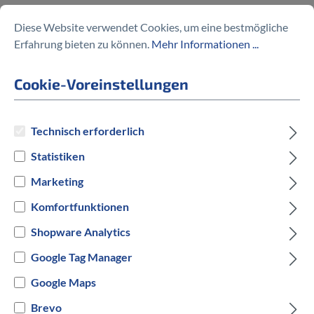
Micro Cruiser LED
Diese Website verwendet Cookies, um eine bestmögliche
Erfahrung bieten zu können.
Mehr Informationen ...
199,90 €
Cookie-Voreinstellungen
Technisch erforderlich
Preise inkl. MwSt. zzgl. Versandkosten
Statistiken
auswählen
Hersteller Farbe
Marketing
Komfortfunktionen
Neochrome
Aqua
Purple
Pink
Shopware Analytics
Versandbereit innerhalb von 7 Werktagen
Google Tag Manager
Google Maps
IN DEN WARENKORB
Brevo