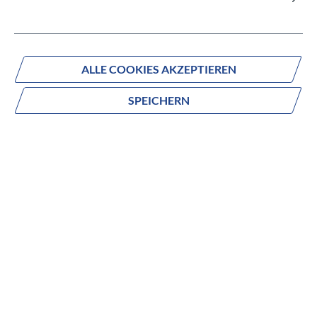
ALLE COOKIES AKZEPTIEREN
Fragen zum Produkt?
Produktnummer:
SA0240
SPEICHERN
Beschreibung
Der Micro Cruiser LED ist auf komfortables und stabiles
Fahren im Alltag ausgelegt und richtet sich an Kinder im
Schulalter.
Große 200-mm-LED-Rollen mit farblich abgestimmten
Felgen sorgen während der Fahrt ohne Batterien für gute
Sichtbarkeit und ein ruhiges Laufverhalten. Das kurze Deck
und der breite, geschwungene V-Lenker unterstützen eine