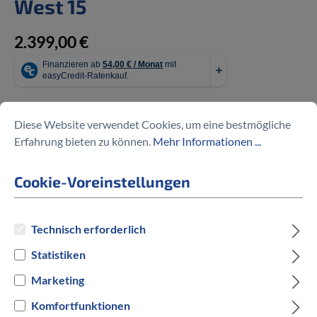
West 15
2.399,00 €
Diese Website verwendet Cookies, um eine bestmögliche
Preise inkl. MwSt. zzgl. Versandkosten
Erfahrung bieten zu können.
Mehr Informationen ...
auswählen
Rahmengröße
Cookie-Voreinstellungen
XS
S
M
L
XL
Technisch erforderlich
auswählen
Hersteller Farbe
Statistiken
Marketing
Camo
Malva
Komfortfunktionen