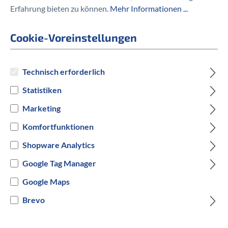
EXO 27.5Ãƒâ€”2.30 Zoll 58-584
Erfahrung bieten zu können.
Mehr Informationen ...
54,90 €
Cookie-Voreinstellungen
Technisch erforderlich
Statistiken
Preise inkl. MwSt. zzgl. Versandkosten
Marketing
auswählen
Hersteller Farbe
Komfortfunktionen
Shopware Analytics
Schwarz
Google Tag Manager
Versandbereit innerhalb von 7 Werktagen
Google Maps
Brevo
IN DEN WARENKORB