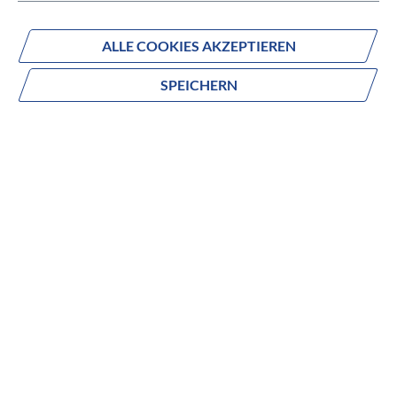
ALLE COOKIES AKZEPTIEREN
Fragen zum Produkt?
SPEICHERN
Produktnummer:
1302729006
Beschreibung
no description
Eigenschaften
FARBE
Schwarz
MODELLJAHR