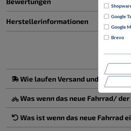
Bewertungen
Shopware
Google T
Herstellerinformationen
Google M
Brevo
Wie laufen Versand und Lieferun
Was wenn das neue Fahrrad/ der b
Was ist wenn das neue Fahrrad ei