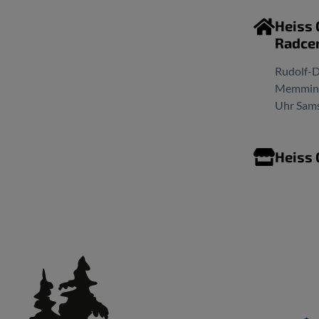
Heiss
Radce
Rudolf-D
Memminge
Uhr Sams
Heiss