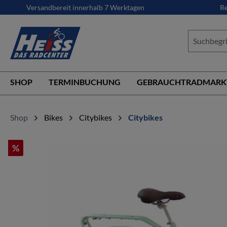
Versandbereit innerhalb 7 Werktagen
Re
springen
Zur Hauptnavigation springen
SHOP
TERMINBUCHUNG
GEBRAUCHTRADMARK
Shop
Bikes
Citybikes
Citybikes
%
Bildergalerie überspringen