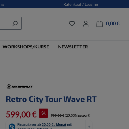
ng
Ratenkauf / Leasing
0,00 €
Ware
WORKSHOPS/KURSE
NEWSLETTER
Retro City Tour Wave RT
599,00 €
%
799,00 €
(25.03% gespart)