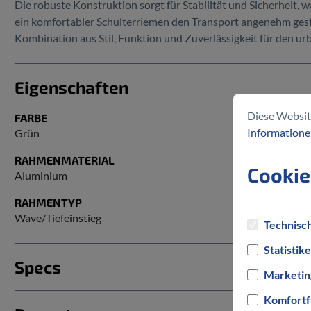
Die robuste Konstruktion sorgt für Stabilität und Sicherheit, 
ein komfortabler Schulterriemen den Transport angenehm gest
Kombination aus Stil, Funktion und Zuverlässigkeit für den ur
Eigenschaften
Diese Websit
FARBE
Informationen
Grün
RAHMENMATERIAL
Cookie
Aluminium
RAHMENTYP
Wave/Tiefeinstieg
Technisch
Statistik
Specs
Marketin
Komfortf