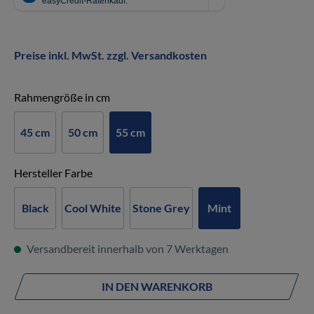
Preise inkl. MwSt. zzgl. Versandkosten
auswählen
Rahmengröße in cm
45 cm
50 cm
55 cm
auswählen
Hersteller Farbe
Black
Cool White
Stone Grey
Mint
Versandbereit innerhalb von 7 Werktagen
IN DEN WARENKORB