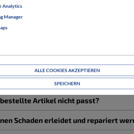
 Analytics
ag Manager
aps
Informationen zum Bestellablauf
ALLE COOKIES AKZEPTIEREN
g ab?
SPEICHERN
estellte Artikel nicht passt?
nen Schaden erleidet und repariert we