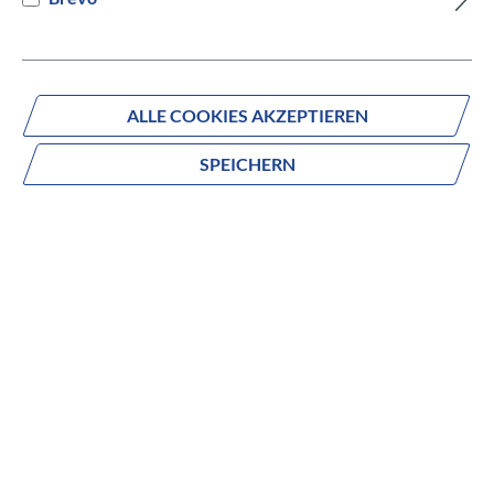
Versandbereit innerhalb von 7 Werktagen
IN DEN WARENKORB
ALLE COOKIES AKZEPTIEREN
SPEICHERN
Fragen zum Produkt?
Produktnummer:
524502589941
Beschreibung
Eigenschaften