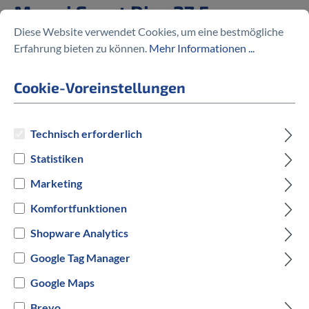
Manni Sport Disc 27,5
Diese Website verwendet Cookies, um eine bestmögliche
%
699,95 €
Erfahrung bieten zu können.
Mehr Informationen ...
849,95 €
(17.65% gespart)
Cookie-Voreinstellungen
Technisch erforderlich
Preise inkl. MwSt. zzgl. Versandkosten
Statistiken
auswählen
Rahmengröße in cm
Marketing
Komfortfunktionen
41 cm
46 cm
Shopware Analytics
auswählen
Hersteller Farbe
Google Tag Manager
Google Maps
Schwarz
Brevo