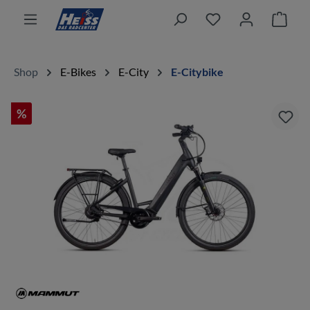
alt springen
Ware
Shop
E-Bikes
E-City
E-Citybike
%
Bildergalerie überspringen