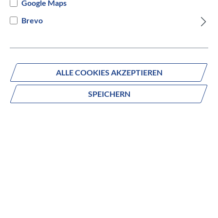
Google Maps
Versandbereit innerhalb von 7 Werktagen
Brevo
IN DEN WARENKORB
ALLE COOKIES AKZEPTIEREN
SPEICHERN
Fragen zum Produkt?
Produktnummer:
524006040755
Beschreibung
Das Mammut NU Belt 202
5
ist ein premium E-Trekkingbike für komfortable und