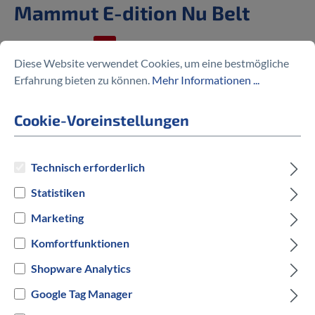
Mammut E-dition Nu Belt
%
3.999,00 €
5.499,00 €
(27.28% gespart)
Diese Website verwendet Cookies, um eine bestmögliche
Erfahrung bieten zu können.
Mehr Informationen ...
Cookie-Voreinstellungen
Preise inkl. MwSt. zzgl. Versandkosten
Technisch erforderlich
auswählen
Rahmengröße in cm
Statistiken
45 cm
Marketing
50 cm
55 cm
Komfortfunktionen
auswählen
Hersteller Farbe
Shopware Analytics
Schwarz/Matt
Google Tag Manager