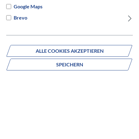
Google Maps
Versandbereit innerhalb von 7 Werktagen
Brevo
IN DEN WARENKORB
ALLE COOKIES AKZEPTIEREN
SPEICHERN
Fragen zum Produkt?
Produktnummer:
1065029103
Beschreibung
Das Langma Advanced ist das offizielle Rad für die
Rennradsaison und wurde entwickelt, um Berge und