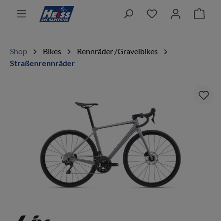
alt springen
Ware
Shop
Bikes
Rennräder /Gravelbikes
Straßenrennräder
Bildergalerie überspringen