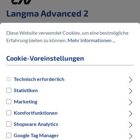
Langma Advanced 2
2.699,00 €
Diese Website verwendet Cookies, um eine bestmögliche
Erfahrung bieten zu können.
Mehr Informationen ...
Cookie-Voreinstellungen
Preise inkl. MwSt. zzgl. Versandkosten
Technisch erforderlich
auswählen
Rahmengröße
Statistiken
Marketing
XS
Komfortfunktionen
auswählen
Hersteller Farbe
Shopware Analytics
Google Tag Manager
Native Grey