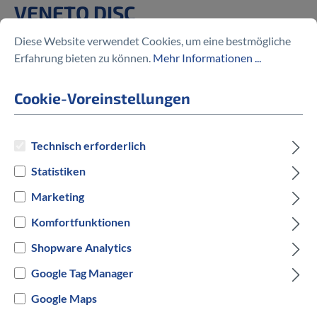
VENETO DISC
Diese Website verwendet Cookies, um eine bestmögliche
%
944,30 €
1.349,00 €
(30% gespart)
Erfahrung bieten zu können.
Mehr Informationen ...
Cookie-Voreinstellungen
Preise inkl. MwSt. zzgl. Versandkosten
Technisch erforderlich
Statistiken
auswählen
Rahmengröße in cm
Marketing
51 cm
60 cm
63 cm
Komfortfunktionen
Shopware Analytics
auswählen
Hersteller Farbe
Google Tag Manager
Schwarz
Google Maps