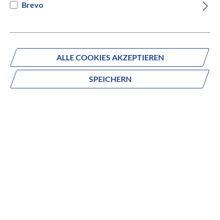
Brevo
Versandbereit innerhalb von 7 Werktagen
IN DEN WARENKORB
ALLE COOKIES AKZEPTIEREN
SPEICHERN
Fragen zum Produkt?
Produktnummer:
023415123
Beschreibung
Das KTM Veneto Disc ist ein vielseitiges 28″ Trekkingrad
für Alltag, Freizeit und Touren mit komfortabler Geometrie
und robuster Ausstattung. Der leichte Aluminiumrahmen