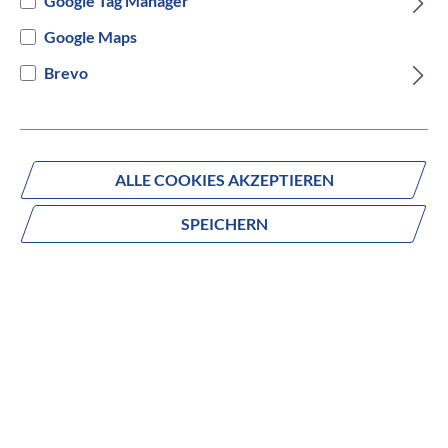
Google Tag Manager
auswählen
Rahmentyp
Google Maps
Brevo
Versandbereit innerhalb von 7 Werktagen
IN DEN WARENKORB
ALLE COOKIES AKZEPTIEREN
SPEICHERN
Fragen zum Produkt?
Produktnummer:
1250153271
Beschreibung