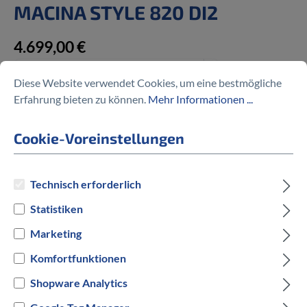
MACINA STYLE 820 DI2
4.699,00 €
Diese Website verwendet Cookies, um eine bestmögliche
Erfahrung bieten zu können.
Mehr Informationen ...
Preise inkl. MwSt. zzgl. Versandkosten
Cookie-Voreinstellungen
auswählen
Geschlecht
Technisch erforderlich
Statistiken
Marketing
auswählen
Rahmengröße in cm
Komfortfunktionen
51 cm
Shopware Analytics