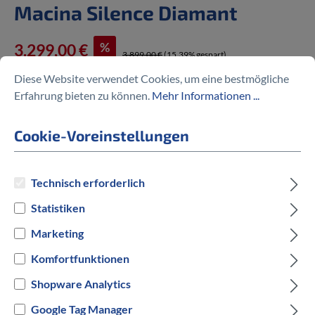
Macina Silence Diamant
%
3.299,00 €
3.899,00 €
(15.39% gespart)
Diese Website verwendet Cookies, um eine bestmögliche
Erfahrung bieten zu können.
Mehr Informationen ...
Cookie-Voreinstellungen
Preise inkl. MwSt. zzgl. Versandkosten
auswählen
Technisch erforderlich
Rahmengröße in cm
Statistiken
46 cm
51 cm
56 cm
60 cm
63 cm
Marketing
auswählen
Komfortfunktionen
Hersteller Farbe
Shopware Analytics
Schwarz
Google Tag Manager