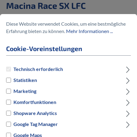
Macina Race SX LFC
3.499,00 €
Diese Website verwendet Cookies, um eine bestmögliche
Erfahrung bieten zu können.
Mehr Informationen ...
Cookie-Voreinstellungen
Preise inkl. MwSt. zzgl. Versandkosten
Technisch erforderlich
auswählen
Rahmengröße in cm
Statistiken
Marketing
53 cm
Komfortfunktionen
auswählen
Hersteller Farbe
Shopware Analytics
Google Tag Manager
Grau
Google Maps