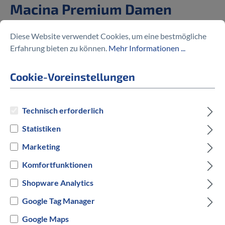
Macina Premium Damen
%
3.499,30 €
Diese Website verwendet Cookies, um eine bestmögliche
4.999,00 €
(30% gespart)
Erfahrung bieten zu können.
Mehr Informationen ...
Cookie-Voreinstellungen
Preise inkl. MwSt. zzgl. Versandkosten
Technisch erforderlich
Statistiken
auswählen
Rahmengröße in cm
Marketing
46 cm
51 cm
56 cm
Komfortfunktionen
Shopware Analytics
auswählen
Hersteller Farbe
Google Tag Manager
Grün
Schwarz
Google Maps