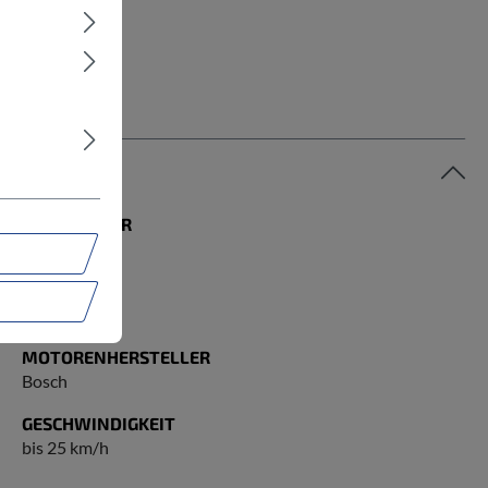
MODELLJAHR
2026
RADGRÖSSE
29 Zoll
MOTORENHERSTELLER
Bosch
GESCHWINDIGKEIT
bis 25 km/h