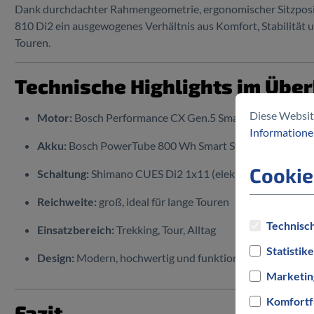
Dank durchdachter Rahmengeometrie, ergonomischer Sitzpos
810 Di2 ein ausgewogenes Verhältnis aus Komfort, Stabilität 
Touren.
Technische Highlights im Über
Diese Websit
Motor:
Bosch Performance CX Gen.5 Smart System – 25 
Informationen
Akku:
Bosch PowerTube 800 Wh Smart System
Cookie
Schaltung:
Shimano CUES Di2 1x11 (elektronisch)
Reichweite:
groß, ideal für lange Touren
Technisch
Einsatzbereich:
Trekking, Tour, Alltag
Statistik
Design:
Modern, hochwertig und funktional
Marketin
Komfortf
Fazit