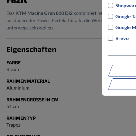
Shopware
Das
KTM Macina Gran 810 Di2
kombiniert neueste Bosch-Tech
Google T
ausdauernder Power. Perfekt für alle, die Wert auf Komfort, Le
Google M
unterwegs sein wollen.
Brevo
Eigenschaften
FARBE
Braun
RAHMENMATERIAL
Aluminium
RAHMENGRÖSSE IN CM
51 cm
RAHMENTYP
Trapez