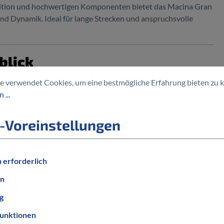
ition und hochwertigen Komponenten bietet das Macina Gran
und Dynamik. Ideal für lange Strecken und anspruchsvolle
blick
e verwendet Cookies, um eine bestmögliche Erfahrung bieten zu 
km/h / 85 Nm
 ...
-Voreinstellungen
 erforderlich
en
g
unktionen