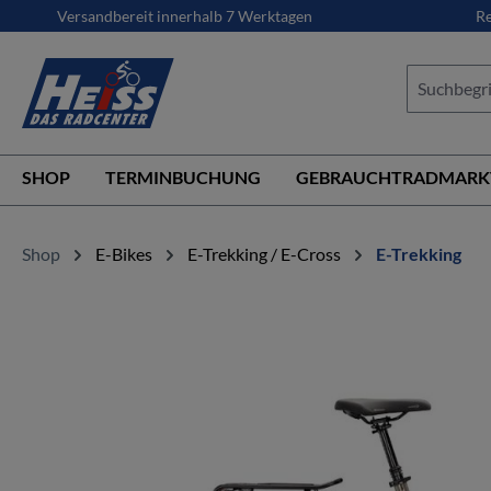
Versandbereit innerhalb 7 Werktagen
Re
springen
Zur Hauptnavigation springen
SHOP
TERMINBUCHUNG
GEBRAUCHTRADMARK
Shop
E-Bikes
E-Trekking / E-Cross
E-Trekking
Bildergalerie überspringen