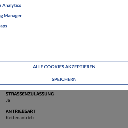
 Analytics
nologie mit präziser elektronischer Schaltung und
ag Manager
istung und Stil legen – und auf jedem Terrain souverän
aps
GESCHLECHT
Herren
ALLE COOKIES AKZEPTIEREN
AKKU KAPAZITÄT IN WH
SPEICHERN
800 Wh
STRASSENZULASSUNG
Ja
ANTRIEBSART
Kettenantrieb