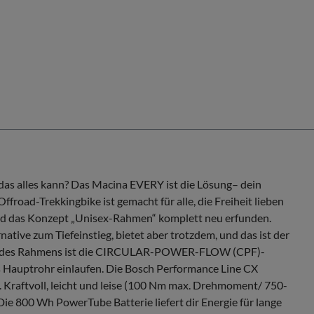
 alles kann? Das Macina EVERY ist die Lösung– dein
ffroad-Trekkingbike ist gemacht für alle, die Freiheit lieben
rd das Konzept „Unisex-Rahmen“ komplett neu erfunden.
ive zum Tiefeinstieg, bietet aber trotzdem, und das ist der
tück des Rahmens ist die CIRCULAR-POWER-FLOW (CPF)-
s Hauptrohr einlaufen. Die Bosch Performance Line CX
 Kraftvoll, leicht und leise (100 Nm max. Drehmoment/ 750-
e 800 Wh PowerTube Batterie liefert dir Energie für lange