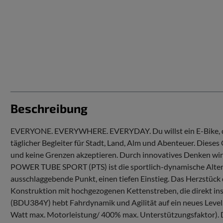
Beschreibung
EVERYONE. EVERYWHERE. EVERYDAY. Du willst ein E-Bike, das
täglicher Begleiter für Stadt, Land, Alm und Abenteuer. Dieses O
und keine Grenzen akzeptieren. Durch innovatives Denken wi
POWER TUBE SPORT (PTS) ist die sportlich-dynamische Alternat
ausschlaggebende Punkt, einen tiefen Einstieg. Das Herzs
Konstruktion mit hochgezogenen Kettenstreben, die direkt in
(BDU384Y) hebt Fahrdynamik und Agilität auf ein neues Level.
Watt max. Motorleistung/ 400% max. Unterstützungsfaktor). Di