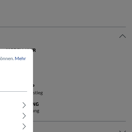
MODELLJAHR
2026
können.
Mehr
RADGRÖSSE
29 Zoll
RAHMENTYP
Wave/Tiefeinstieg
BELEUCHTUNG
mit Beleuchtung