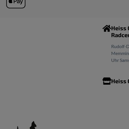
Heiss
Radce
Rudolf-D
Memminge
Uhr Sams
Heiss