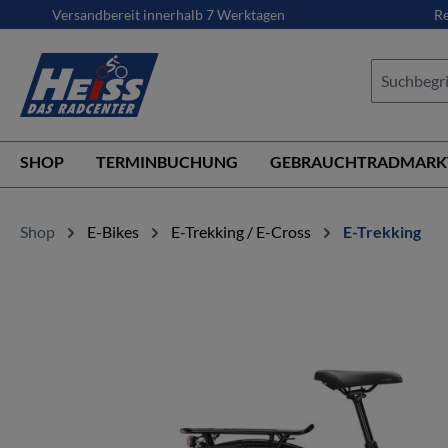
Versandbereit innerhalb 7 Werktagen
Re
springen
Zur Hauptnavigation springen
SHOP
TERMINBUCHUNG
GEBRAUCHTRADMARK
Shop
E-Bikes
E-Trekking / E-Cross
E-Trekking
Bildergalerie überspringen