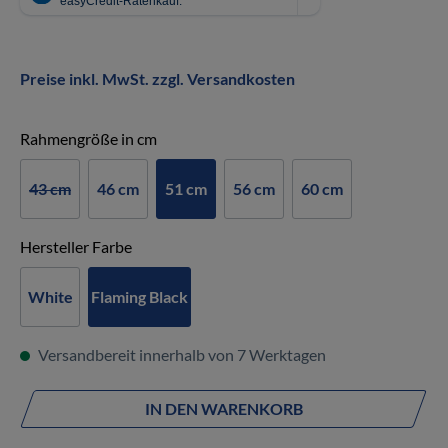
Preise inkl. MwSt. zzgl. Versandkosten
auswählen
Rahmengröße in cm
43 cm
46 cm
51 cm
56 cm
60 cm
auswählen
Hersteller Farbe
White
Flaming Black
Versandbereit innerhalb von 7 Werktagen
IN DEN WARENKORB