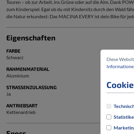
Touren – ob zur Arbeit, ins Grüne oder auf die Alm. Dank 
zum Kinderspiel. Egal ob du mit Kindersitz durch den Wald fähr
die Natur erkundest: Das MACINA EVERY ist dein Bike für jed
Eigenschaften
FARBE
Schwarz
Diese Websit
Informationen
RAHMENMATERIAL
Aluminium
Cookie
STRASSENZULASSUNG
Ja
ANTRIEBSART
Technisch
Kettenantrieb
Statistik
Marketin
Specs