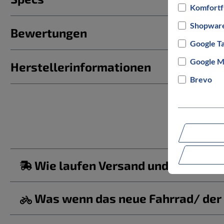
Komfortf
Shopware
Bewertungen
Google T
Google M
Herstellerinformationen
Brevo
Wie laufen Versand und Lieferun
Was wenn das neue Fahrrad/ der b