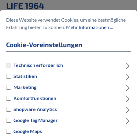
LIFE 1964
Diese Website verwendet Cookies, um eine bestmögliche
%
1.119,30 €
1.599,00 €
(30% gespart)
Erfahrung bieten zu können.
Mehr Informationen ...
Cookie-Voreinstellungen
Preise inkl. MwSt. zzgl. Versandkosten
Technisch erforderlich
Statistiken
auswählen
Rahmengröße in cm
Marketing
51 cm
60 cm
Komfortfunktionen
Shopware Analytics
auswählen
Hersteller Farbe
Google Tag Manager
Schwarz
Google Maps