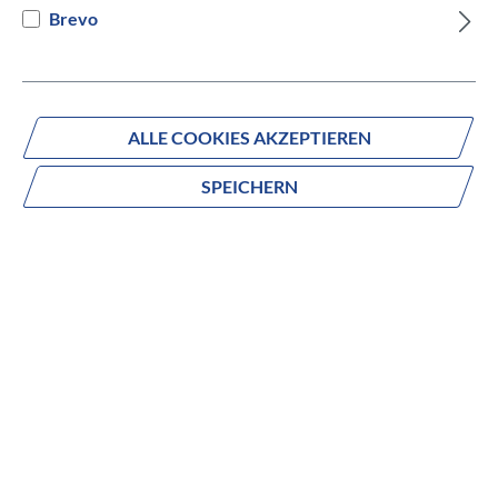
Brevo
Versandbereit innerhalb von 7 Werktagen
IN DEN WARENKORB
ALLE COOKIES AKZEPTIEREN
SPEICHERN
Fragen zum Produkt?
Produktnummer:
023212111
Beschreibung
TREKKING KNOW-HOW BUILT ON EXPERIENCE.
Vertraue auf unsere Erfahrung. Am Fahrrad die Seele