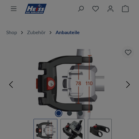
alt springen
Ware
Shop
Zubehör
Anbauteile
Bildergalerie überspringen