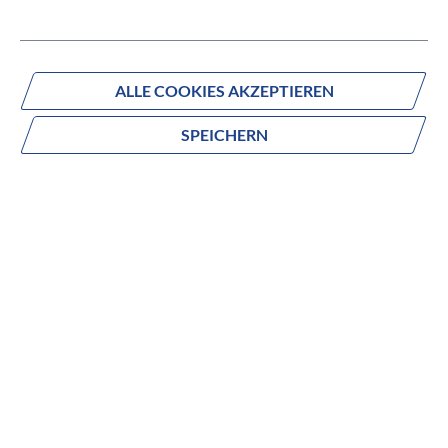
Versandbereit innerhalb von 7 Werktagen
IN DEN WARENKORB
ALLE COOKIES AKZEPTIEREN
SPEICHERN
Fragen zum Produkt?
Produktnummer:
0211EBL
Beschreibung
zusätzlich zum (Bosch) e-Bike Display
montierbar Ø 22-26mm, Ø 31,8mm
no description