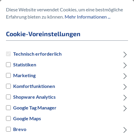
Diese Website verwendet Cookies, um eine bestmögliche
Erfahrung bieten zu können.
Mehr Informationen ...
Klickfix Lenkeradapter
Cookie-Voreinstellungen
m.Schloss E-Bike
45,95 €
Technisch erforderlich
Statistiken
Marketing
Komfortfunktionen
Preise inkl. MwSt. zzgl. Versandkosten
Shopware Analytics
Google Tag Manager
auswählen
Hersteller Farbe
Google Maps
Schwarz
Brevo