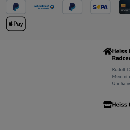
Heiss
Radce
Rudolf-D
Memminge
Uhr Sams
Heiss