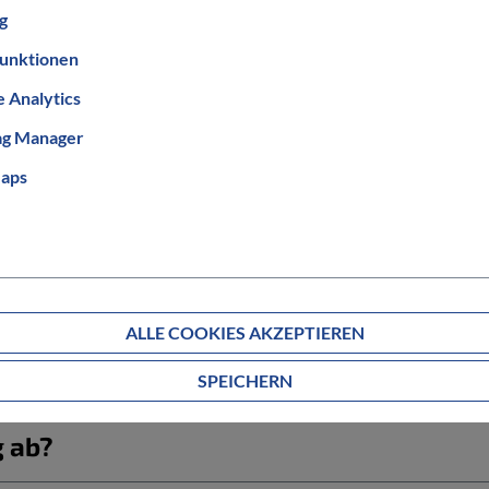
bis 25 km/h
g
unktionen
 Analytics
ag Manager
aps
Informationen zum Bestellablauf
ALLE COOKIES AKZEPTIEREN
SPEICHERN
g ab?