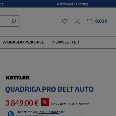
ng
Ratenkauf / Leasing
0,00 €
Ware
WORKSHOPS/KURSE
NEWSLETTER
QUADRIGA PRO BELT AUTO
3.849,00 €
%
5.499,00 €
(30.01% gespart)