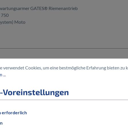
 wartungsarmer GATES® Riemenantrieb
e 750
System) Moto
e verwendet Cookies, um eine bestmögliche Erfahrung bieten zu 
MODELLJAHR
 ...
2023
RADGRÖSSE
-Voreinstellungen
28 Zoll
STRASSENZULASSUNG
Ja
 erforderlich
en
GESCHWINDIGKEIT