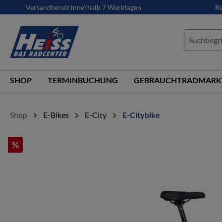
Versandbereit innerhalb 7 Werktagen
Re
springen
Zur Hauptnavigation springen
SHOP
TERMINBUCHUNG
GEBRAUCHTRADMARK
Shop
E-Bikes
E-City
E-Citybike
%
Bildergalerie überspringen