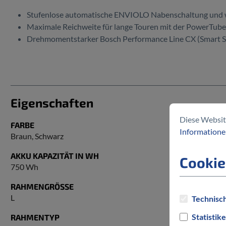
Stufenlose automatische ENVIOLO Nabenschaltung und
Maximale Reichweite für lange Touren mit der PowerTub
Drehmomentstarker Bosch Performance Line CX (Smart 
Eigenschaften
Diese Websit
FARBE
Informationen
Braun
, Schwarz
AKKU KAPAZITÄT IN WH
Cookie
750 Wh
RAHMENGRÖSSE
L
Technisch
Statistik
RAHMENTYP