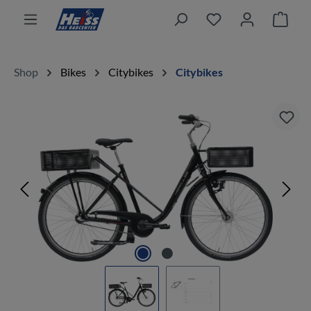
alt springen
Ware
Shop
Bikes
Citybikes
Citybikes
Bildergalerie überspringen