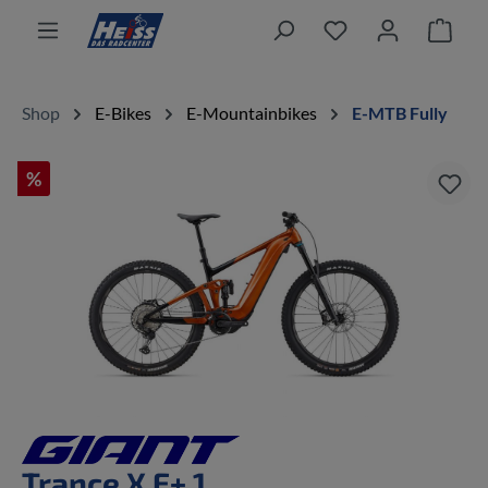
alt springen
Ware
Shop
E-Bikes
E-Mountainbikes
E-MTB Fully
%
Bildergalerie überspringen
Trance X E+ 1