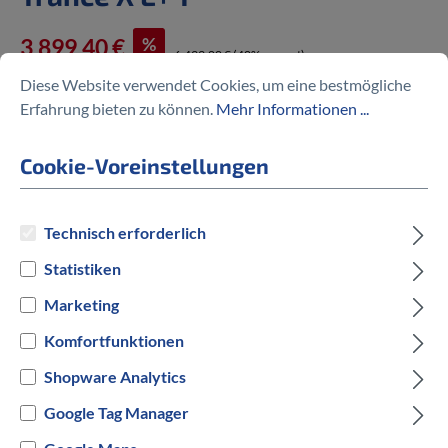
%
3.899,40 €
6.499,00 €
(40% gespart)
Diese Website verwendet Cookies, um eine bestmögliche
Erfahrung bieten zu können.
Mehr Informationen ...
Cookie-Voreinstellungen
Preise inkl. MwSt. zzgl. Versandkosten
Technisch erforderlich
auswählen
Modelljahr
Statistiken
2022
Marketing
Komfortfunktionen
auswählen
Rahmengröße
Shopware Analytics
S
M
XL
Google Tag Manager