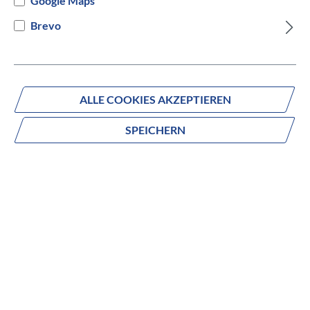
Google Maps
auswählen
Hersteller Farbe
Brevo
Mehrfarbig
Versandbereit innerhalb von 7 Werktagen
ALLE COOKIES AKZEPTIEREN
IN DEN WARENKORB
SPEICHERN
Fragen zum Produkt?
Produktnummer:
2203329104
Beschreibung