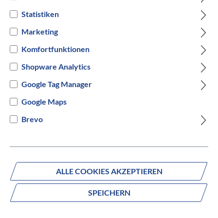
Arctic Light
Statistiken
Marketing
Versandbereit innerhalb von 7 Werktagen
Komfortfunktionen
IN DEN WARENKORB
Shopware Analytics
Google Tag Manager
Google Maps
Brevo
Fragen zum Produkt?
Produktnummer:
1109004104
ALLE COOKIES AKZEPTIEREN
Beschreibung
SPEICHERN