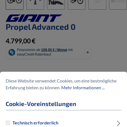
Propel Advanced 0
4.799,00 €
Preise inkl. MwSt. zzgl. Versandkosten
Diese Website verwendet Cookies, um eine bestmögliche
Erfahrung bieten zu können.
Mehr Informationen ...
auswählen
Rahmengröße
Cookie-Voreinstellungen
M
L
M/L
Technisch erforderlich
auswählen
Hersteller Farbe