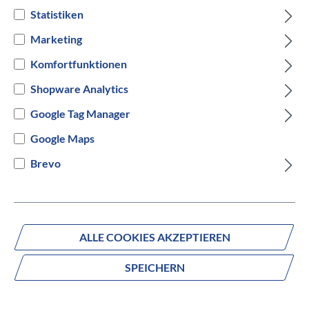
Statistiken
Azurite Blue
Marketing
Komfortfunktionen
Versandbereit innerhalb von 7 Werktagen
Shopware Analytics
IN DEN WARENKORB
Google Tag Manager
Google Maps
Brevo
Fragen zum Produkt?
Produktnummer:
1074050146
ALLE COOKIES AKZEPTIEREN
SPEICHERN
Beschreibung