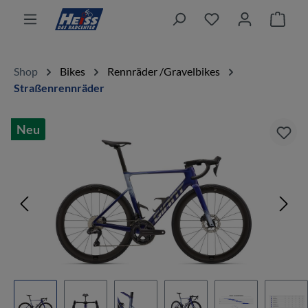
alt springen
Ware
Shop
Bikes
Rennräder /Gravelbikes
Straßenrennräder
Neu
Bildergalerie überspringen