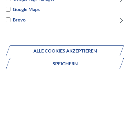
Versandbereit innerhalb von 7 Werktagen
Google Maps
Brevo
IN DEN WARENKORB
ALLE COOKIES AKZEPTIEREN
Fragen zum Produkt?
SPEICHERN
Produktnummer:
1031024148
Beschreibung
Mit ihrer mühelosen Effizienz und leisen Laufruhe hilft dir
diese leichte Ausdauer-Rennradmaschine, stärker und
länger zu fahren. Der Carbon-Rahmen und die speziell