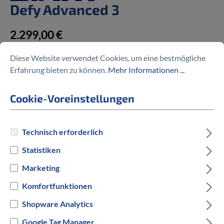
Defy Advanced 3
2.299,00 €
Diese Website verwendet Cookies, um eine bestmögliche
Erfahrung bieten zu können.
Mehr Informationen ...
Cookie-Voreinstellungen
Preise inkl. MwSt. zzgl. Versandkosten
auswählen
Rahmengröße
Technisch erforderlich
Statistiken
L
XL
M/L
Marketing
auswählen
Hersteller Farbe
Komfortfunktionen
Shopware Analytics
Good Grey
Google Tag Manager