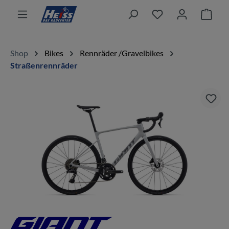
alt springen
Ware
Shop
Bikes
Rennräder /Gravelbikes
Straßenrennräder
Bildergalerie überspringen