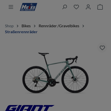
alt springen
Ware
Shop
Bikes
Rennräder /Gravelbikes
Straßenrennräder
Bildergalerie überspringen