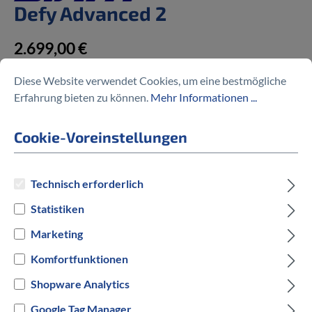
Defy Advanced 2
2.699,00 €
Diese Website verwendet Cookies, um eine bestmögliche
Erfahrung bieten zu können.
Mehr Informationen ...
Cookie-Voreinstellungen
Preise inkl. MwSt. zzgl. Versandkosten
auswählen
Rahmengröße
Technisch erforderlich
Statistiken
M
L
XL
Marketing
auswählen
Hersteller Farbe
Komfortfunktionen
Shopware Analytics
Spruce
Google Tag Manager