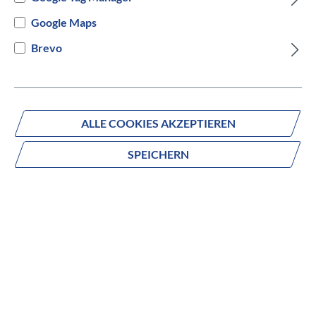
Versandbereit innerhalb von 7 Werktagen
Google Maps
Brevo
IN DEN WARENKORB
ALLE COOKIES AKZEPTIEREN
Fragen zum Produkt?
SPEICHERN
Produktnummer:
1031023248
Beschreibung
Mit ihrer mühelosen Effizienz und leisen Laufruhe hilft dir
diese leichte Ausdauer-Rennradmaschine, stärker und
länger zu fahren. Der Carbon-Rahmen und die speziell