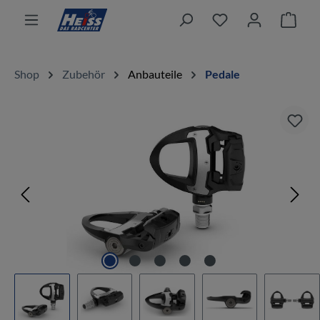
alt springen
Ware
Shop
Zubehör
Anbauteile
Pedale
Bildergalerie überspringen