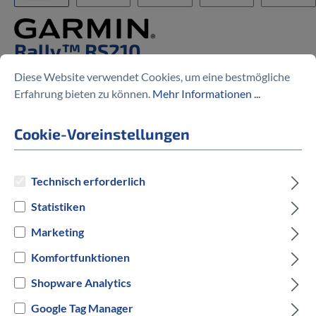
Rally™ RS210
Leistungsmesser mit
Diese Website verwendet Cookies, um eine bestmögliche
Dualsensor SPD-SL
Erfahrung bieten zu können.
Mehr Informationen ...
799,99 €
Cookie-Voreinstellungen
Technisch erforderlich
Statistiken
Preise inkl. MwSt. zzgl. Versandkosten
Marketing
Komfortfunktionen
Versandbereit innerhalb von 7 Werktagen
Shopware Analytics
IN DEN WARENKORB
Google Tag Manager