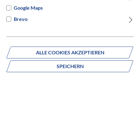
Google Maps
Brevo
Fragen zum Produkt?
Produktnummer:
010-02875-10
ALLE COOKIES AKZEPTIEREN
SPEICHERN
Beschreibung
ERHALTE PRÄZISE LEISTUNGSDATEN BEI ALLEN
TOUREN
Verfolge deine Performance mit dem Rally RS210. Die
Wattmess-Pedalsysteme mit beidseitiger Messung liefern
genaue Leistungsdaten und du kannst mühelos zwischen
unseren Rennrad- und Offroad-Pedalkörpern wechseln.