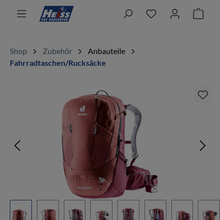
alt springen
Ware
Shop
Zubehör
Anbauteile
Fahrradtaschen/Rucksäcke
Bildergalerie überspringen