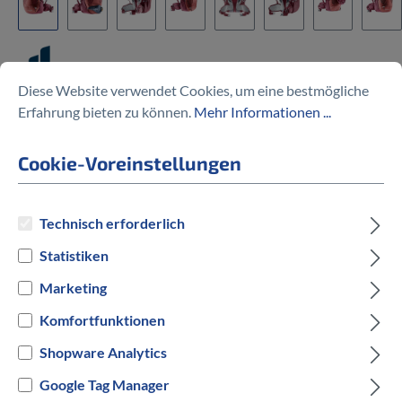
Diese Website verwendet Cookies, um eine bestmögliche
Trans Alpine 28 SL
Erfahrung bieten zu können.
Mehr Informationen ...
150,00 €
Cookie-Voreinstellungen
Technisch erforderlich
Statistiken
Preise inkl. MwSt. zzgl. Versandkosten
Marketing
auswählen
Hersteller Farbe
Komfortfunktionen
Shopware Analytics
Rot
Blau
Google Tag Manager