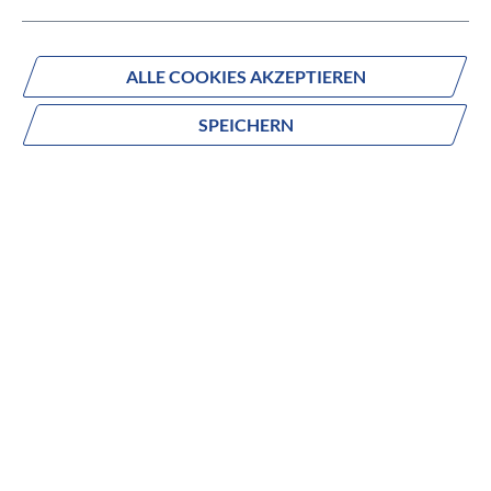
Versandbereit innerhalb von 7 Werktagen
ALLE COOKIES AKZEPTIEREN
IN DEN WARENKORB
SPEICHERN
Fragen zum Produkt?
Produktnummer:
122002314
Beschreibung
no description