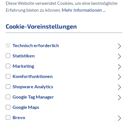
Diese Website verwendet Cookies, um eine bestmögliche
Regenverdeck
Erfahrung bieten zu können.
Mehr Informationen ...
35,00 €
Cookie-Voreinstellungen
Technisch erforderlich
Statistiken
Preise inkl. MwSt. zzgl. Versandkosten
Marketing
auswählen
Modelljahr
Komfortfunktionen
Shopware Analytics
2017
Google Tag Manager
auswählen
Hersteller Farbe
Google Maps
Brevo
Schwarz