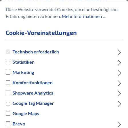
Diese Website verwendet Cookies, um eine bestmögliche
90,00 €
Erfahrung bieten zu können.
Mehr Informationen ...
Cookie-Voreinstellungen
Preise inkl. MwSt. zzgl. Versandkosten
Technisch erforderlich
Statistiken
auswählen
Hersteller Farbe
Marketing
Grün
Grau
Komfortfunktionen
Shopware Analytics
Versandbereit innerhalb von 7 Werktagen
Google Tag Manager
IN DEN WARENKORB
Google Maps
Brevo