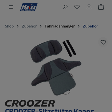
alt springen
Ware
Shop
Zubehör
Fahrradanhänger
Zubehör
Bildergalerie überspringen
CROOZER-Sitzstütze Kaaos