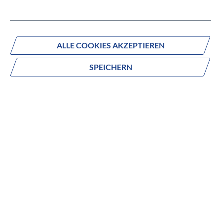
Fragen zum Produkt?
ALLE COOKIES AKZEPTIEREN
Produktnummer:
122003120
SPEICHERN
Beschreibung
no description
FEATURES
- Für Croozer Kid Ein- und Zweisitzer geeignet