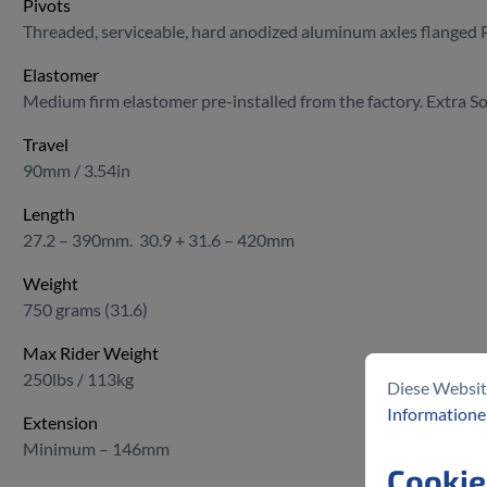
Pivots
Threaded, serviceable, hard anodized aluminum axles flanged
Elastomer
Medium firm elastomer pre-installed from the factory. Extra Sof
Travel
90mm / 3.54in
Length
27.2 – 390mm. 30.9 + 31.6 – 420mm
Weight
750 grams (31.6)
Max Rider Weight
250lbs / 113kg
Diese Websit
Informationen
Extension
Minimum – 146mm
Cookie