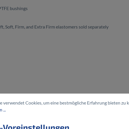
 PTFE bushings
t, Soft, Firm, and Extra Firm elastomers sold separately
e verwendet Cookies, um eine bestmögliche Erfahrung bieten zu 
 ...
-Voreinstellungen