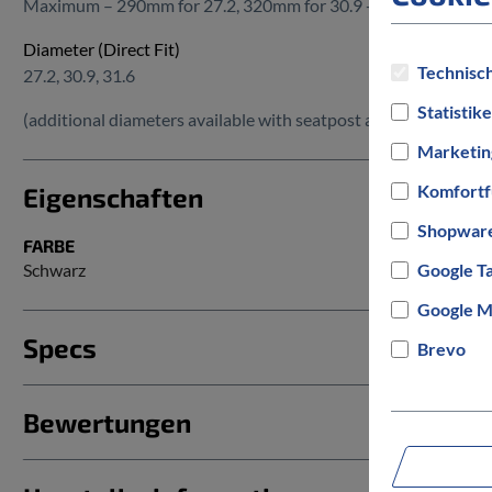
Maximum – 290mm for 27.2, 320mm for 30.9 +31.6
Diameter (Direct Fit)
Technisch
27.2, 30.9, 31.6
Statistik
(additional diameters available with seatpost adapter)
Marketin
Komfortf
Eigenschaften
Shopware
FARBE
Schwarz
Google T
Google M
Specs
Brevo
Bewertungen