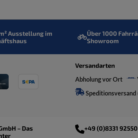
² Ausstellung im
Über 1000 Fahrrä
häftshaus
Showroom
Versandarten
Abholung vor Ort
Speditionsversand (
 GmbH – Das
+49 (0)8331 9255
nter