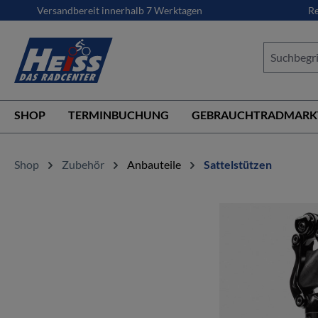
Versandbereit innerhalb 7 Werktagen
Re
springen
Zur Hauptnavigation springen
SHOP
TERMINBUCHUNG
GEBRAUCHTRADMARK
Shop
Zubehör
Anbauteile
Sattelstützen
Bildergalerie überspringen