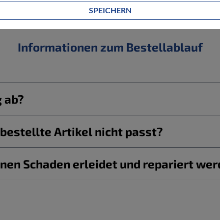
SPEICHERN
Informationen zum Bestellablauf
g ab?
estellte Artikel nicht passt?
nen Schaden erleidet und repariert we