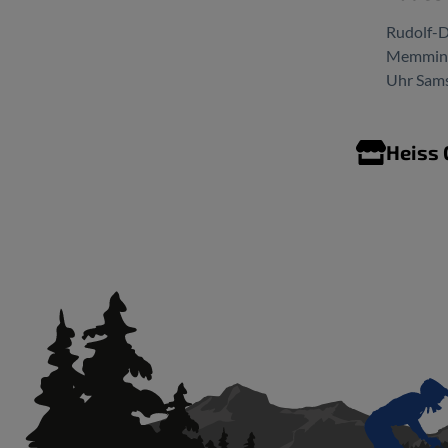
Rudolf-D
Memminge
Uhr Sams
Heiss