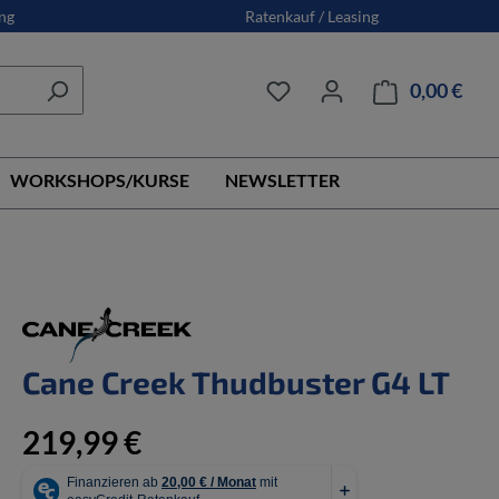
ng
Ratenkauf / Leasing
0,00 €
Ware
WORKSHOPS/KURSE
NEWSLETTER
Cane Creek Thudbuster G4 LT
219,99 €