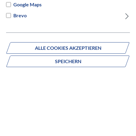
Google Maps
Versandbereit innerhalb von 7 Werktagen
Brevo
IN DEN WARENKORB
ALLE COOKIES AKZEPTIEREN
SPEICHERN
Fragen zum Produkt?
Produktnummer:
632-01344
Beschreibung
Geschwindigkeit und Kletter-Power auf
allen Strecken