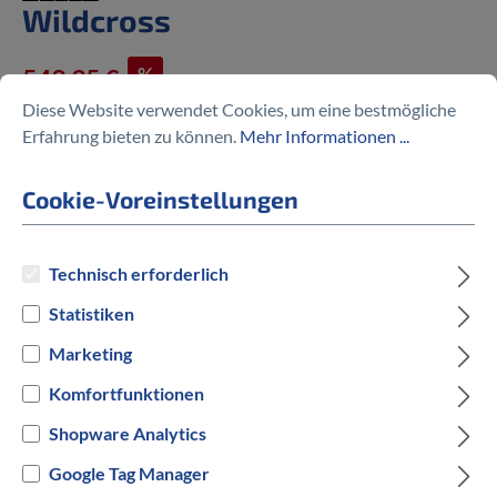
Wildcross
%
549,95 €
649,95 €
(15.39% gespart)
Diese Website verwendet Cookies, um eine bestmögliche
Erfahrung bieten zu können.
Mehr Informationen ...
Cookie-Voreinstellungen
Preise inkl. MwSt. zzgl. Versandkosten
Technisch erforderlich
auswählen
Rahmengröße in cm
Statistiken
44 cm
Marketing
Komfortfunktionen
auswählen
Hersteller Farbe
Shopware Analytics
Weiß
Google Tag Manager