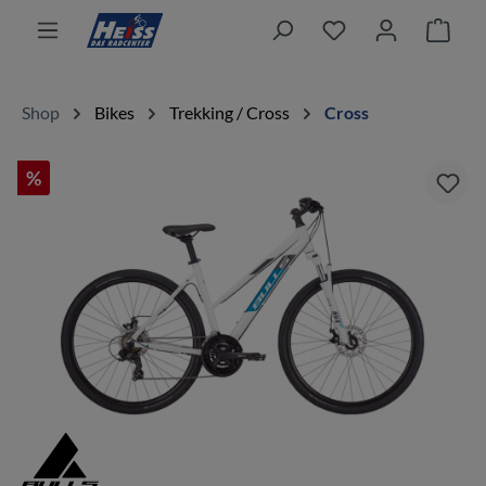
alt springen
Ware
Shop
Bikes
Trekking / Cross
Cross
%
Bildergalerie überspringen