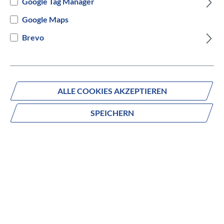
Google Tag Manager
Versandbereit innerhalb von 7 Werktagen
Google Maps
Brevo
IN DEN WARENKORB
ALLE COOKIES AKZEPTIEREN
Fragen zum Produkt?
SPEICHERN
Produktnummer:
525500319917
Beschreibung
Von den ersten Fahrversuchen bis
zur vollen MTB-Performance