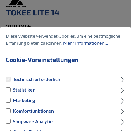
TOKEE LITE 14
399,00 €
Diese Website verwendet Cookies, um eine bestmögliche
Erfahrung bieten zu können.
Mehr Informationen ...
Cookie-Voreinstellungen
Preise inkl. MwSt. zzgl. Versandkosten
Technisch erforderlich
auswählen
Radgröße
Statistiken
Marketing
auswählen
Hersteller Farbe
Komfortfunktionen
Shopware Analytics
Rot
Gelb