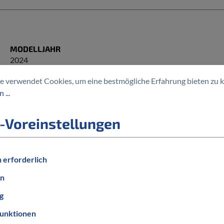
MODELLJAHR
2024
RADGRÖSSE
e verwendet Cookies, um eine bestmögliche Erfahrung bieten zu 
29 Zoll
 ...
MOTORENHERSTELLER
-Voreinstellungen
Bosch
 erforderlich
en
g
unktionen