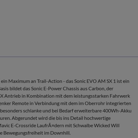
ein Maximum an Trail-Action - das Sonic EVO AM SX 1 ist ein
asis bildet das Sonic E-Power Chassis aus Carbon, der
 SX Antrieb in Kombination mit dem leistungsstarken Fahrwerk
enker Remote in Verbindung mit dem im Oberrohr integrierten
der besonders schlanke und bei Bedarf erweiterbare 400Wh-Akku
ren. Abgerundet wird die bis ins Detail hochwertige
avic E-Crossride LaufrÃ¤dern mit Schwalbe Wicked Will
e Bewegungsfreiheit im Downhill.