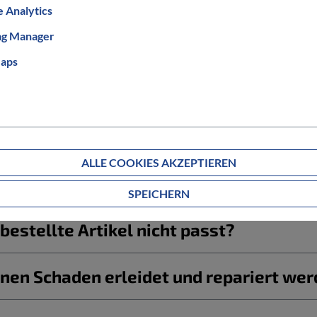
 Analytics
ag Manager
aps
Informationen zum Bestellablauf
ALLE COOKIES AKZEPTIEREN
g ab?
SPEICHERN
estellte Artikel nicht passt?
nen Schaden erleidet und repariert we