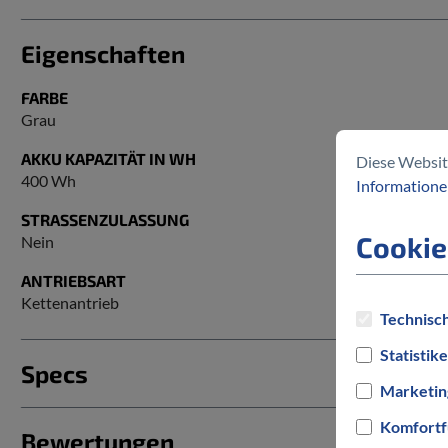
Eigenschaften
FARBE
Grau
AKKU KAPAZITÄT IN WH
Diese Websit
400 Wh
Informationen
STRASSENZULASSUNG
Cookie
Nein
ANTRIEBSART
Kettenantrieb
Technisch
Statistik
Specs
Marketin
Komfortf
Bewertungen