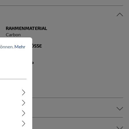
RAHMENMATERIAL
Carbon
RAHMENGRÖSSE
können.
Mehr
M
RAHMENTYP
Fully