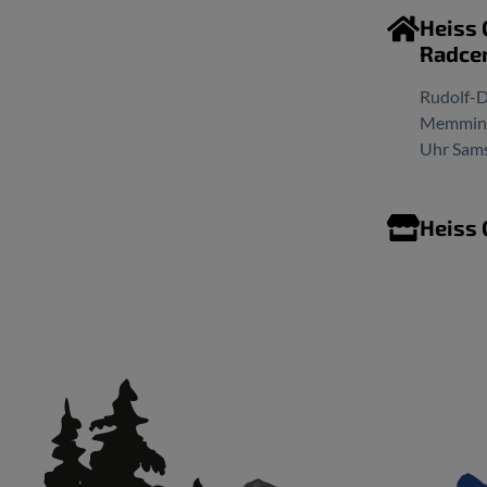
Heiss
Radce
Rudolf-D
Memminge
Uhr Sams
Heiss