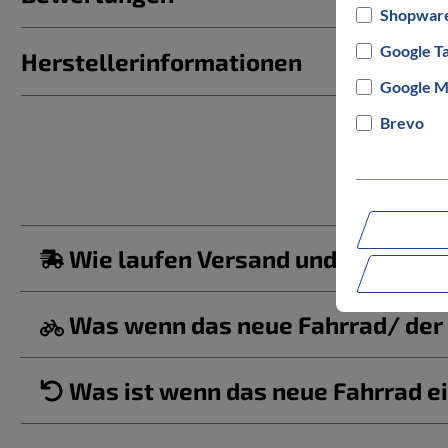
Shopware
Google T
Herstellerinformationen
Google M
Brevo
Wie laufen Versand und Lieferun
Was wenn das neue Fahrrad/ der b
Was ist wenn das neue Fahrrad ei