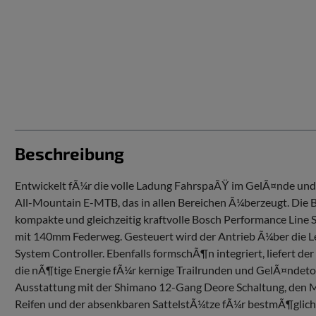
Beschreibung
Entwickelt fÃ¼r die volle Ladung FahrspaÃŸ im GelÃ¤nde und 
All-Mountain E-MTB, das in allen Bereichen Ã¼berzeugt. Die B
kompakte und gleichzeitig kraftvolle Bosch Performance Line
mit 140mm Federweg. Gesteuert wird der Antrieb Ã¼ber die L
System Controller. Ebenfalls formschÃ¶n integriert, liefert 
die nÃ¶tige Energie fÃ¼r kernige Trailrunden und GelÃ¤ndetou
Ausstattung mit der Shimano 12-Gang Deore Schaltung, den M
Reifen und der absenkbaren SattelstÃ¼tze fÃ¼r bestmÃ¶glich