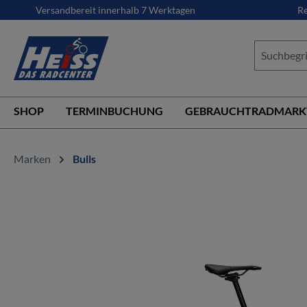
Versandbereit innerhalb 7 Werktagen
Re
springen
Zur Hauptnavigation springen
SHOP
TERMINBUCHUNG
GEBRAUCHTRADMARK
Marken
Bulls
Bildergalerie überspringen