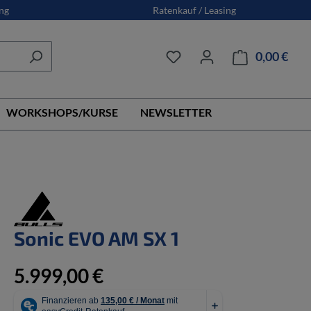
ng
Ratenkauf / Leasing
0,00 €
Ware
WORKSHOPS/KURSE
NEWSLETTER
Sonic EVO AM SX 1
5.999,00 €