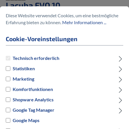
Lacuba EVO 10
Diese Website verwendet Cookies, um eine bestmögliche
%
3.219,30 €
Erfahrung bieten zu können.
Mehr Informationen ...
4.599,00 €
(30% gespart)
Cookie-Voreinstellungen
Preise inkl. MwSt. zzgl. Versandkosten
Technisch erforderlich
Statistiken
auswählen
Rahmengröße
Marketing
Komfortfunktionen
S
M
Shopware Analytics
auswählen
Hersteller Farbe
Google Tag Manager
Schwarz
Google Maps
Grau