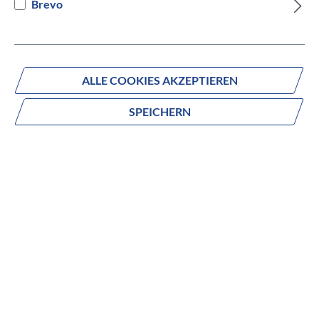
Brevo
Versandbereit innerhalb von 7 Werktagen
IN DEN WARENKORB
ALLE COOKIES AKZEPTIEREN
SPEICHERN
Fragen zum Produkt?
Produktnummer:
848-23550
Beschreibung
no description