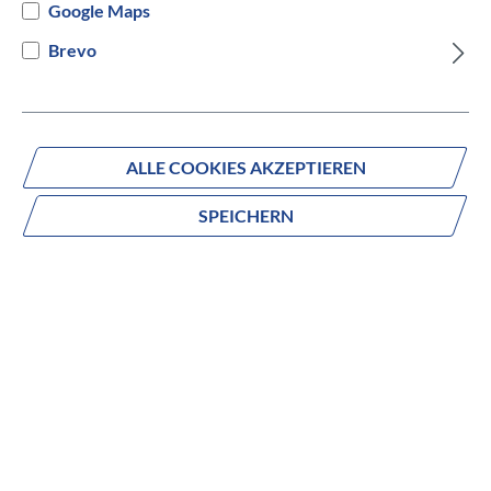
Google Maps
Versandbereit innerhalb von 7 Werktagen
Brevo
IN DEN WARENKORB
ALLE COOKIES AKZEPTIEREN
SPEICHERN
Fragen zum Produkt?
Produktnummer:
524504089947
Beschreibung
BULLS-Gravelbikes überzeugen mit markanten
Rohrformen und modernem Design, beides trägt zudem zur
perfekt ausgewogenen Gravelgeometrie bei. Mit