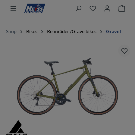
alt springen
Ware
Shop
Bikes
Rennräder /Gravelbikes
Gravel
Bildergalerie überspringen