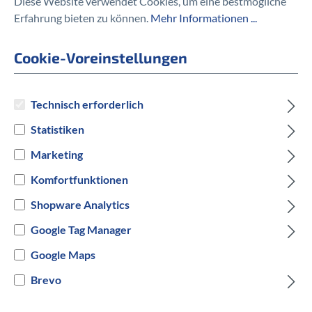
Diese Website verwendet Cookies, um eine bestmögliche
Erfahrung bieten zu können.
Mehr Informationen ...
Ersatzpatrone CO2
Cookie-Voreinstellungen
22,95 €
Technisch erforderlich
Statistiken
Preise inkl. MwSt. zzgl. Versandkosten
Marketing
Komfortfunktionen
auswählen
Hersteller Farbe
Shopware Analytics
Gelb
Google Tag Manager
Google Maps
Versandbereit innerhalb von 7 Werktagen
Brevo
IN DEN WARENKORB