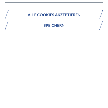
ALLE COOKIES AKZEPTIEREN
SPEICHERN
Fragen zum Produkt?
Produktnummer:
080-31421
Beschreibung
no description
Eigenschaften
FARBE
Gelb