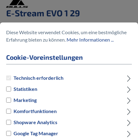
E-Stream EVO 1 29
%
3.079,30 €
4.399,00 €
(30% gespart)
Diese Website verwendet Cookies, um eine bestmögliche
Erfahrung bieten zu können.
Mehr Informationen ...
Cookie-Voreinstellungen
Preise inkl. MwSt. zzgl. Versandkosten
Technisch erforderlich
auswählen
Rahmengröße
Statistiken
Marketing
XL
Komfortfunktionen
auswählen
Hersteller Farbe
Shopware Analytics
Google Tag Manager
Schwarz