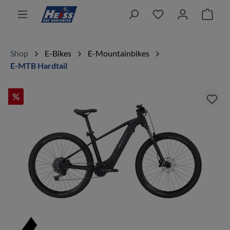
alt springen
Ware
Shop
E-Bikes
E-Mountainbikes
E-MTB Hardtail
%
Bildergalerie überspringen