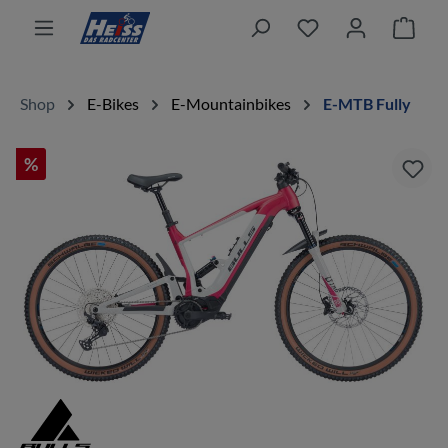
alt springen
Ware
Shop
E-Bikes
E-Mountainbikes
E-MTB Fully
%
Bildergalerie überspringen