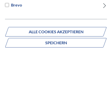
Brevo
Versandbereit innerhalb von 7 Werktagen
IN DEN WARENKORB
ALLE COOKIES AKZEPTIEREN
SPEICHERN
Fragen zum Produkt?
Produktnummer:
848-31441
Beschreibung
Ausgestattet mit maximaler Kletter-Power und voller
Abfahrts-Performance, ist das E-Stream EVA TR2 ein E-
Sportler für jede Menge Fahrspaß im Gelände. Gemeinsam