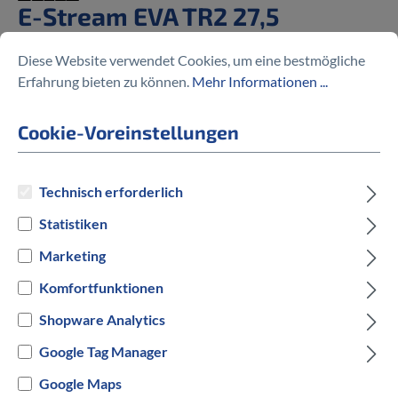
E-Stream EVA TR2 27,5
%
2.900,00 €
Diese Website verwendet Cookies, um eine bestmögliche
5.699,00 €
(49.11% gespart)
Erfahrung bieten zu können.
Mehr Informationen ...
Cookie-Voreinstellungen
Preise inkl. MwSt. zzgl. Versandkosten
Technisch erforderlich
Statistiken
auswählen
Rahmengröße
Marketing
S
Komfortfunktionen
Shopware Analytics
auswählen
Hersteller Farbe
Google Tag Manager
Rot
Google Maps