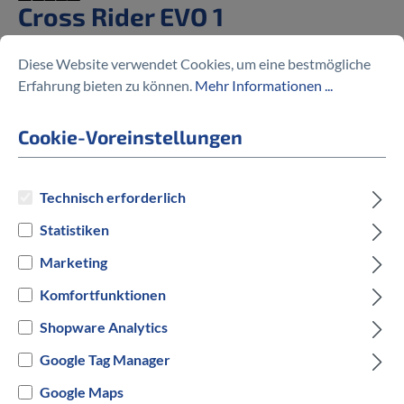
Cross Rider EVO 1
%
3.999,00 €
Diese Website verwendet Cookies, um eine bestmögliche
4.399,00 €
(9.09% gespart)
Erfahrung bieten zu können.
Mehr Informationen ...
Cookie-Voreinstellungen
Preise inkl. MwSt. zzgl. Versandkosten
Technisch erforderlich
Statistiken
auswählen
Rahmengröße
Marketing
S
L
XL
Komfortfunktionen
Shopware Analytics
auswählen
Hersteller Farbe
Google Tag Manager
Schwarz
Google Maps