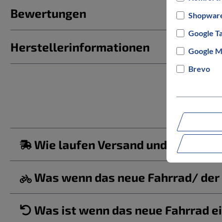
Bewertungen
Shopware
Google T
Herstellerinformationen
Google M
Brevo
Wie laufen Versand und Lieferun
Was wenn das neue Fahrrad/ der b
Was ist wenn das neue Fahrrad ei