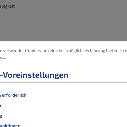
ebigkeit
e verwendet Cookies, um eine bestmögliche Erfahrung bieten zu 
MODELLJAHR
 ...
2023
RAHMENGRÖSSE
-Voreinstellungen
XXL
BELEUCHTUNG
 erforderlich
ohne Beleuchtung
en
g
unktionen