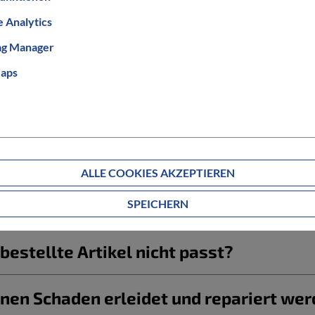
 Analytics
ag Manager
aps
Informationen zum Bestellablauf
ALLE COOKIES AKZEPTIEREN
g ab?
SPEICHERN
estellte Artikel nicht passt?
nen Schaden erleidet und repariert we