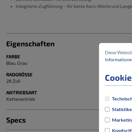
Integrierte Zugführung – für beste Aero-Werte und Langl
Eigenschaften
Diese Websit
FARBE
Informationen
Blau
, Grau
RADGRÖSSE
Cookie
28 Zoll
ANTRIEBSART
Technisch
Kettenantrieb
Statistik
Specs
Marketin
Komfortf