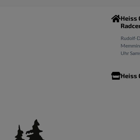
Heiss
Radce
Rudolf-D
Memminge
Uhr Sams
Heiss