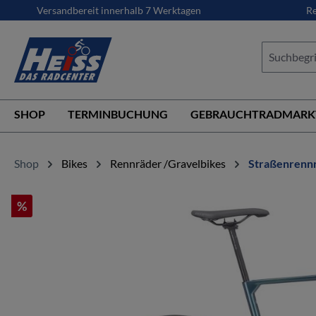
Versandbereit innerhalb 7 Werktagen
Re
springen
Zur Hauptnavigation springen
SHOP
TERMINBUCHUNG
GEBRAUCHTRADMARK
Shop
Bikes
Rennräder /Gravelbikes
Straßenrenn
%
Bildergalerie überspringen