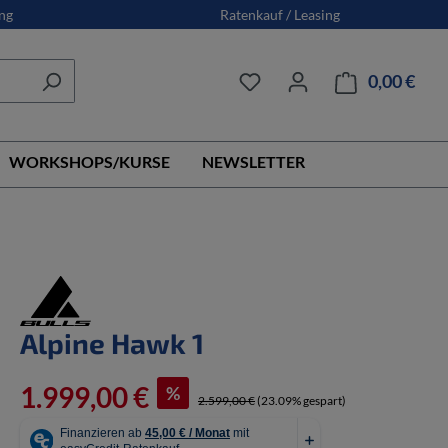
ng
Ratenkauf / Leasing
0,00 €
Ware
WORKSHOPS/KURSE
NEWSLETTER
Alpine Hawk 1
1.999,00 €
%
2.599,00 €
(23.09% gespart)