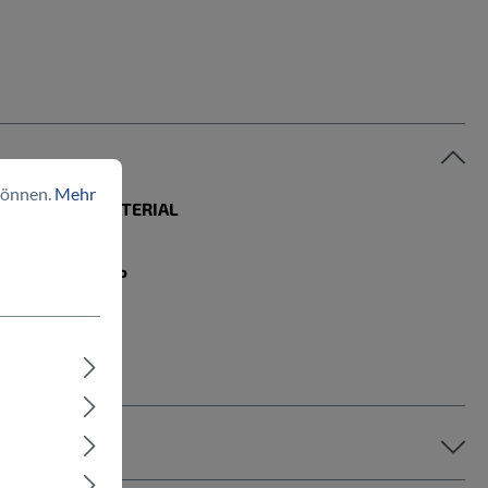
können.
Mehr
RAHMENMATERIAL
Carbon
RAHMENTYP
Diamant