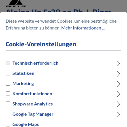
Alpine Ha Er28 pe Rh-L Diam
22
Diese Website verwendet Cookies, um eine bestmögliche
Erfahrung bieten zu können.
Mehr Informationen ...
%
2.430,07 €
2.599,00 €
(6.5% gespart)
Cookie-Voreinstellungen
Technisch erforderlich
Statistiken
Preise inkl. MwSt. zzgl. Versandkosten
Marketing
auswählen
Rahmengröße
Komfortfunktionen
Shopware Analytics
L
XL
XXL
Google Tag Manager
auswählen
Hersteller Farbe
Google Maps