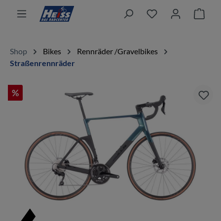
alt springen
Ware
Shop
Bikes
Rennräder /Gravelbikes
Straßenrennräder
%
Bildergalerie überspringen