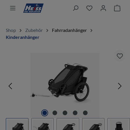
alt springen
Ware
Shop
Zubehör
Fahrradanhänger
Kinderanhänger
Bildergalerie überspringen