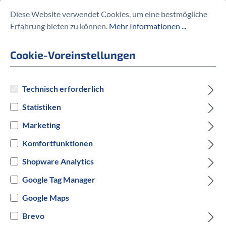
Versandbereit innerhalb von 7 Werktagen
Diese Website verwendet Cookies, um eine bestmögliche
Erfahrung bieten zu können.
Mehr Informationen ...
IN DEN WARENKORB
Cookie-Voreinstellungen
Technisch erforderlich
Fragen zum Produkt?
Statistiken
Produktnummer:
10201030
Marketing
Komfortfunktionen
Shopware Analytics
Beschreibung
Google Tag Manager
Der Fahrradanhänger für sportlich
Google Maps
Aktive und deren Kinder
Brevo