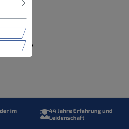
rden muss?
der im
44 Jahre Erfahrung und
Leidenschaft