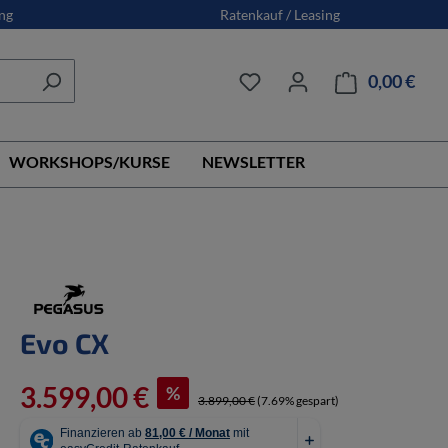
ng
Ratenkauf / Leasing
0,00 €
Ware
WORKSHOPS/KURSE
NEWSLETTER
Evo CX
3.599,00 €
%
3.899,00 €
(7.69% gespart)