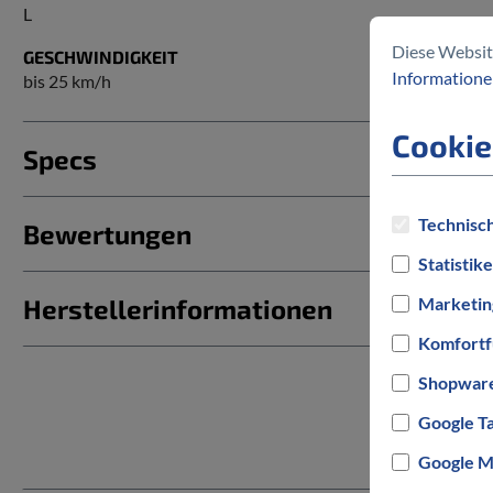
L
Diese Websit
GESCHWINDIGKEIT
Informationen
bis 25 km/h
Cookie
Specs
Technisch
Bewertungen
Statistik
Herstellerinformationen
Marketin
Komfortf
Shopware
Google T
Google M