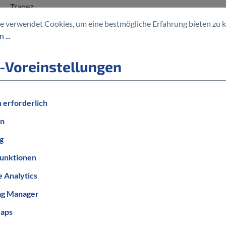
Trapez
e verwendet Cookies, um eine bestmögliche Erfahrung bieten zu 
BELEUCHTUNG
 ...
mit Beleuchtung
-Voreinstellungen
 erforderlich
en
g
unktionen
 Analytics
Informationen zum Bestellablauf
ag Manager
aps