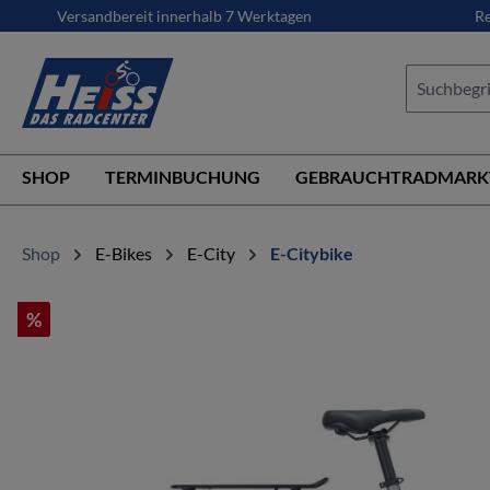
Versandbereit innerhalb 7 Werktagen
Re
springen
Zur Hauptnavigation springen
SHOP
TERMINBUCHUNG
GEBRAUCHTRADMARK
Shop
E-Bikes
E-City
E-Citybike
%
Bildergalerie überspringen