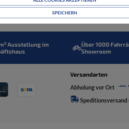
SPEICHERN
² Ausstellung im
Über 1000 Fahrrä
häftshaus
Showroom
Versandarten
Abholung vor Ort
Speditionsversand (