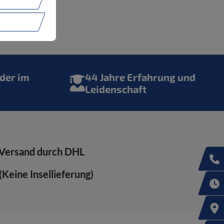
der im
44 Jahre Erfahrung und
Leidenschaft
Versand durch DHL
Keine Insellieferung)