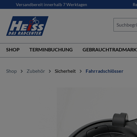
Versandbereit innerhalb 7 Werktagen
Re
springen
Zur Hauptnavigation springen
SHOP
TERMINBUCHUNG
GEBRAUCHTRADMARK
Shop
Zubehör
Sicherheit
Fahrradschlösser
Bildergalerie überspringen