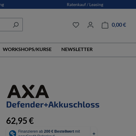
ng
Ratenkauf / Leasing
0,00 €
Ware
WORKSHOPS/KURSE
NEWSLETTER
Defender+Akkuschloss
62,95 €