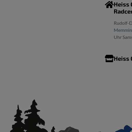
Heiss
Radce
Rudolf-D
Memminge
Uhr Sams
Heiss