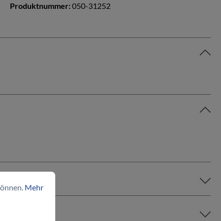
Produktnummer:
050-31252
können.
Mehr